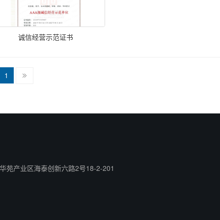
诚信经营示范证书
1
苑产业区海泰创新六路2号18-2-201