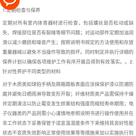
1.定期检查与保养
定期对所有室内体育器材进行检查，包括螺丝是否松动或缺
失、焊接部位是否有裂缝等细节问题；对运动部件定期加油润
滑以减少磨损和噪音产生；按照说明书规定的方法使用和存放
重量器械以避免不当操作导致的损坏。同时制定并执行详细的
保养计划以确保各项维护工作有序开展且得到有效落实。。2.
针对性养护不同类型的材料
对于木质类如球拍手柄及跳箱踏板表面应涂抹保护漆以防潮防
腐并避免日晒雨淋导致变形开裂；纤维材质类产品需保持干燥
并定期清洁以防止霉变发生损害结构强度而缩短寿命期限；电
子仪器类的产品则需小心谨慎地参照说明书进行操作使用并在
非工作状态下妥善保管于适宜温湿度条件下来维持其良好性能
状态不变质失效影响正常使用效果等等措施来加以实施执行到