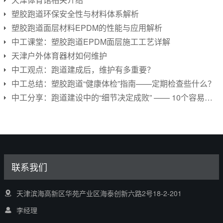
塑胶跑道环保安全性与材料体系解析
塑胶跑道面层材料EPDM的性能与应用解析
中工课堂：塑胶跑道EPDM面层施工工艺详解
天津户外体育器材如何维护
中工观点：跑道建成后，维护有多重要？
中工总结：塑胶跑道“健康体检”指南——定期检查些什么？
中工分享：跑道建设中的“细节决定成败” —— 10个容易忽略的细节
联系我们
天津滨海高新区华苑产业区海泰创新六路2号18-2-201
李经理