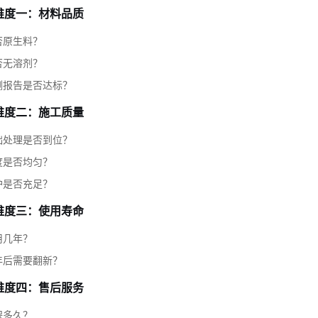
维度一：材料品质
否原生料？
否无溶剂？
测报告是否达标？
维度二：施工质量
础处理是否到位？
度是否均匀？
护是否充足？
维度三：使用寿命
用几年？
年后需要翻新？
维度四：售后服务
保多久？