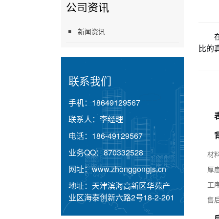
公司资讯
新闻资讯
比的
联系我们
手机：
18649129567
联系人：
李经理
电话：
186-49129567
业务QQ：
870332528
材
网址：
www.zhonggongjs.cn
厚
工
地址：
天津滨海高新区华苑产
业区海泰创新六路2号18-2-201
售