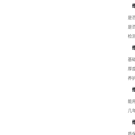
是
是
检
基
厚
养
能
几
质