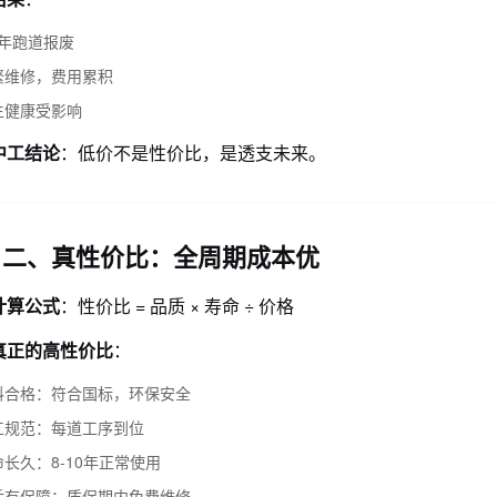
5年跑道报废
繁维修，费用累积
生健康受影响
中工结论
：低价不是性价比，是透支未来。
二、真性价比：全周期成本优
计算公式
：性价比 = 品质 × 寿命 ÷ 价格
真正的高性价比
：
料合格：符合国标，环保安全
工规范：每道工序到位
命长久：8-10年正常使用
后有保障：质保期内免费维修