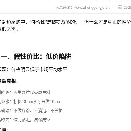
信息来源：
www.zhonggongjs.cn
2026
在跑道采购中，“性价比”是被提及多的词。但什么才是真正的性
真假之辨。
一、假性价比：低价陷阱
表现
：价格明显低于市场平均水平
背后真相
：
料降级：再生颗粒代替原生料
度缩水：标称13mm实际只做10mm
序省略：不做底涂、不消泡、不养护
后缺失：做完就走，质保成空
后果
：