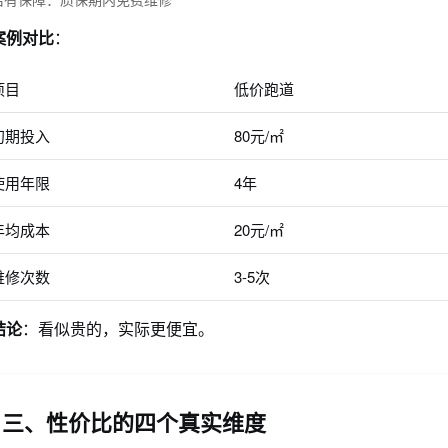
案例对比
：
项目
低价跑道
初期投入
80元/㎡
使用年限
4年
年均成本
20元/㎡
维修次数
3-5次
结论
：看似贵的，实际更便宜。
三、性价比的四个真实维度