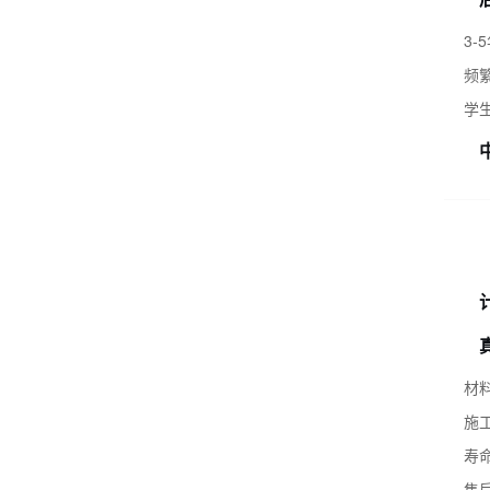
3-
频
学
材
施
寿
售