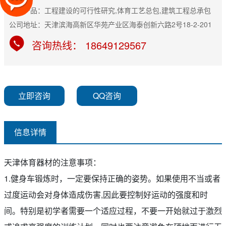
主营产品：工程建设的可行性研究,体育工艺总包,建筑工程总承包
公司地址：天津滨海高新区华苑产业区海泰创新六路2号18-2-201
咨询热线： 18649129567
立即咨询
QQ咨询
信息详情
天津体育器材的注意事项：
1.健身车锻炼时，一定要保持正确的姿势。如果使用不当或者
过度运动会对身体造成伤害,因此要控制好运动的强度和时
间。特别是初学者需要一个适应过程，不要一开始就过于激烈