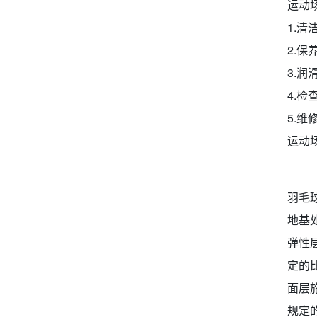
运动
1.
2.
3.
4.
5.
运动
羽毛
地基
弹性
定的
面层
规定