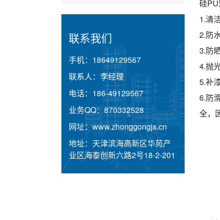
硅P
1.
2.
联系我们
3.
手机：
18649129567
4.
联系人：
李经理
5.
电话：
186-49129567
6.
业务QQ：
870332528
全，
网址：
www.zhonggongjs.cn
地址：
天津滨海高新区华苑产
业区海泰创新六路2号18-2-201