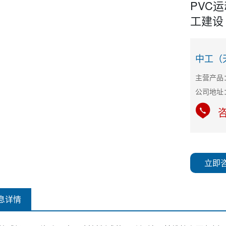
PVC
工建设
中工（
咨
立即
息详情