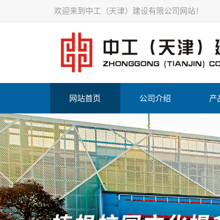
欢迎来到中工（天津）建设有限公司网站！
网站首页
公司介绍
产