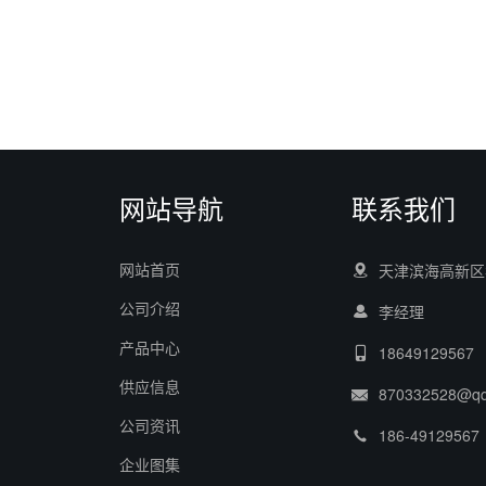
网站导航
联系我们
网站首页
天津滨海高新区华
公司介绍
李经理
产品中心
18649129567
供应信息
870332528@q
公司资讯
186-49129567
企业图集