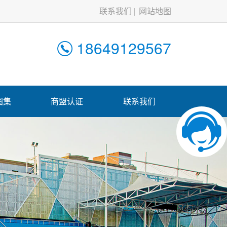
联系我们
网站地图
18649129567
图集
商盟认证
联系我们