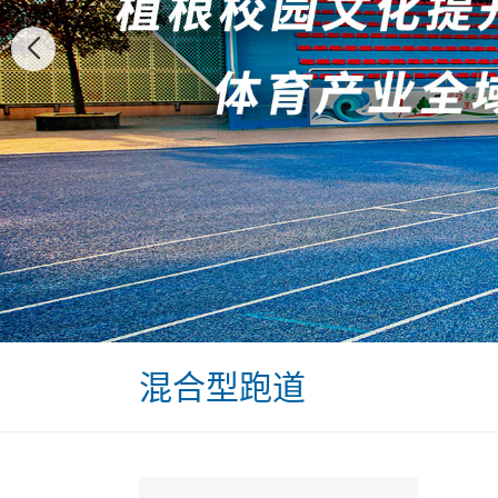
混合型跑道