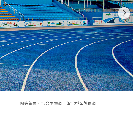
网站首页
混合型跑道
混合型塑胶跑道